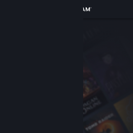
Iniciar sesión
Tienda
Comunidad
Acerca de
Soporte
Cambiar idioma
Descargar Steam Mobile
Ver versión clásica