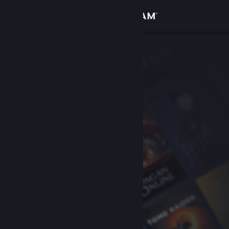
Iniciar sesión
Tienda
Comunidad
Acerca de
Soporte
Cambiar idioma
Descargar Steam Mobile
Ver versión clásica