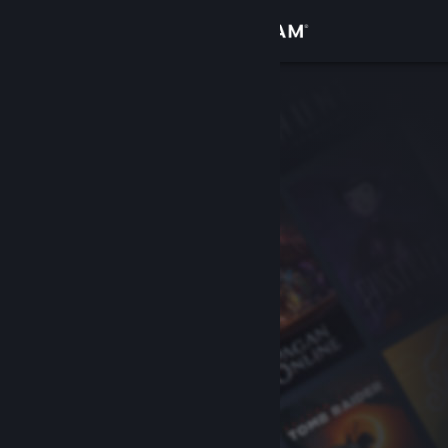
Iniciar sesión
Tienda
Comunidad
Acerca de
Soporte
Cambiar idioma
Descargar Steam Mobile
Ver versión clásica