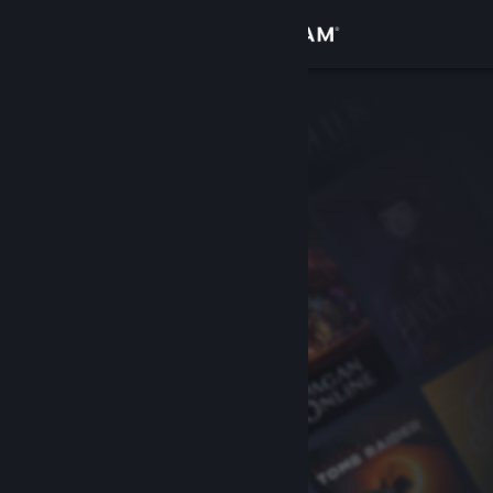
Iniciar sesión
Tienda
Comunidad
Acerca de
Soporte
Cambiar idioma
Descargar Steam Mobile
Ver versión clásica