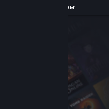
Iniciar sesión
Tienda
Comunidad
Acerca de
Soporte
Cambiar idioma
Descargar Steam Mobile
Ver versión clásica