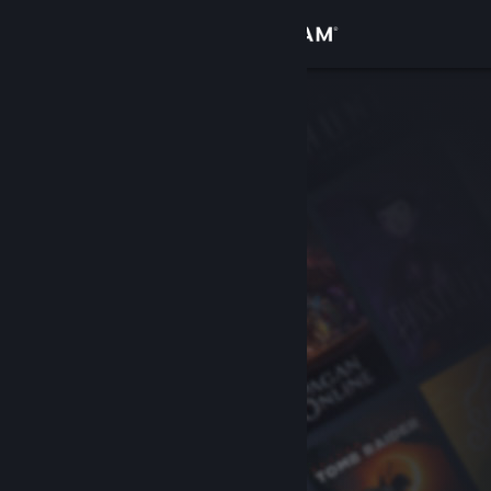
Iniciar sesión
Tienda
Comunidad
Acerca de
Soporte
Cambiar idioma
Descargar Steam Mobile
Ver versión clásica