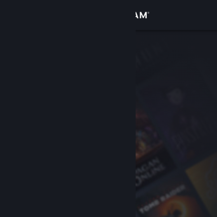
Iniciar sesión
Tienda
Comunidad
Acerca de
Soporte
Cambiar idioma
Descargar Steam Mobile
Ver versión clásica