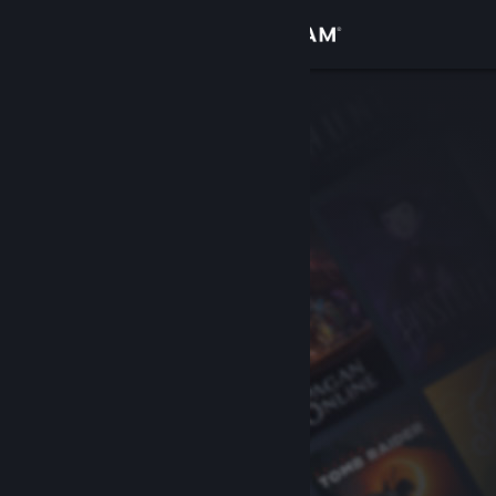
Iniciar sesión
Tienda
Comunidad
Acerca de
Soporte
Cambiar idioma
Descargar Steam Mobile
Ver versión clásica