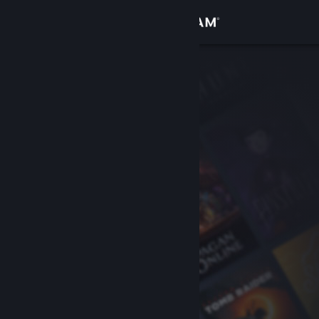
Iniciar sesión
Tienda
Comunidad
Acerca de
Soporte
Cambiar idioma
Descargar Steam Mobile
Ver versión clásica