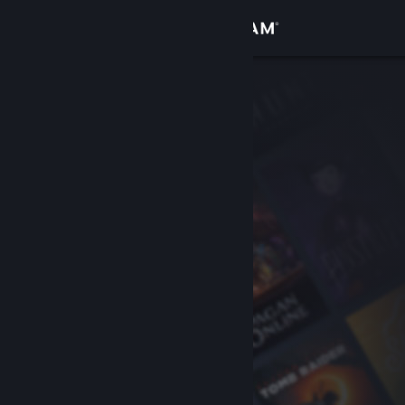
Iniciar sesión
Tienda
Comunidad
Acerca de
Soporte
Cambiar idioma
Descargar Steam Mobile
Ver versión clásica