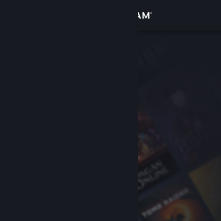
Iniciar sesión
Tienda
Comunidad
Acerca de
Soporte
Cambiar idioma
Descargar Steam Mobile
Ver versión clásica