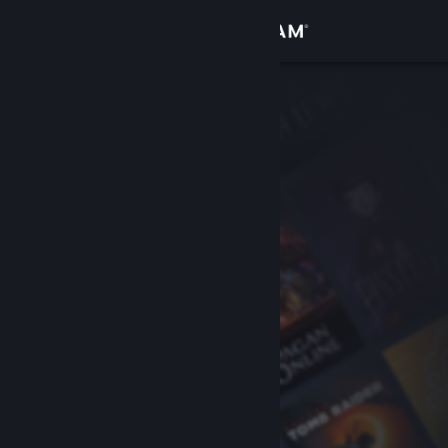
Iniciar sesión
Tienda
Comunidad
Acerca de
Soporte
Cambiar idioma
Descargar Steam Mobile
Ver versión clásica