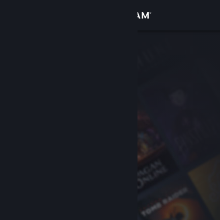
Iniciar sesión
Tienda
Comunidad
Acerca de
Soporte
Cambiar idioma
Descargar Steam Mobile
Ver versión clásica