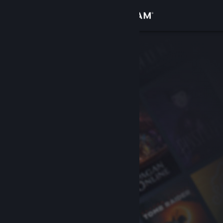
Iniciar sesión
Tienda
Comunidad
Acerca de
Soporte
Cambiar idioma
Descargar Steam Mobile
Ver versión clásica