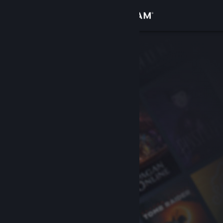
Iniciar sesión
Tienda
Comunidad
Acerca de
Soporte
Cambiar idioma
Descargar Steam Mobile
Ver versión clásica