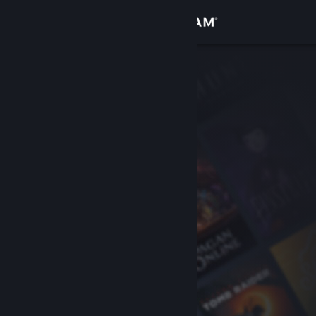
Iniciar sesión
Tienda
Comunidad
Acerca de
Soporte
Cambiar idioma
Descargar Steam Mobile
Ver versión clásica