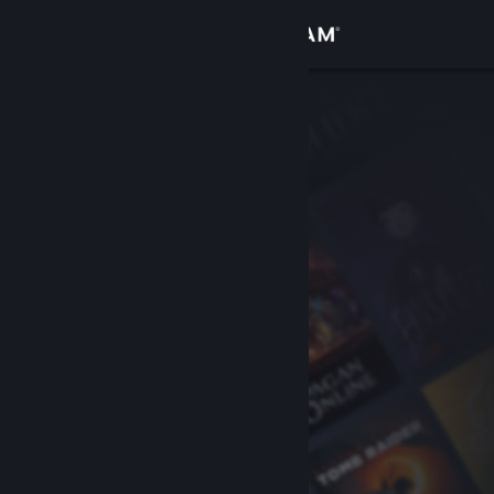
Iniciar sesión
Tienda
Comunidad
Acerca de
Soporte
Cambiar idioma
Descargar Steam Mobile
Ver versión clásica