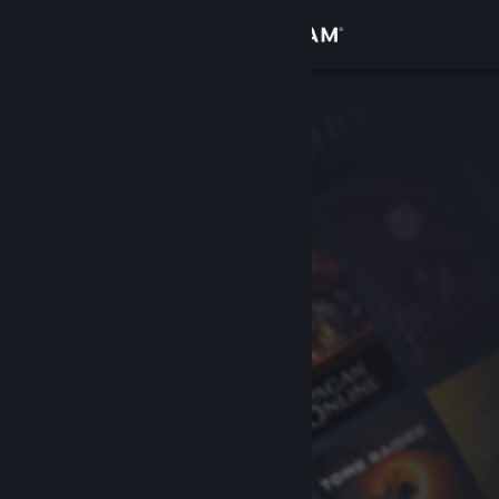
Iniciar sesión
Tienda
Comunidad
Acerca de
Soporte
Cambiar idioma
Descargar Steam Mobile
Ver versión clásica