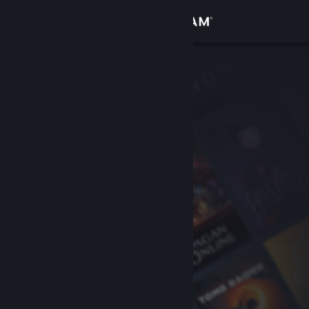
Iniciar sesión
Tienda
Comunidad
Acerca de
Soporte
Cambiar idioma
Descargar Steam Mobile
Ver versión clásica