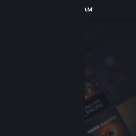
Iniciar sesión
Tienda
Comunidad
Acerca de
Soporte
Cambiar idioma
Descargar Steam Mobile
Ver versión clásica