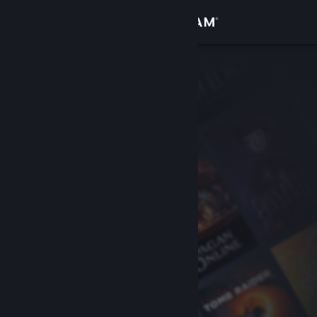
Iniciar sesión
Tienda
Comunidad
Acerca de
Soporte
Cambiar idioma
Descargar Steam Mobile
Ver versión clásica