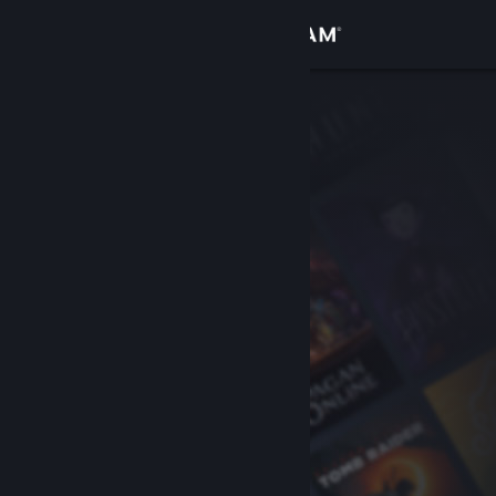
Iniciar sesión
Tienda
Comunidad
Acerca de
Soporte
Cambiar idioma
Descargar Steam Mobile
Ver versión clásica