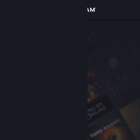
Iniciar sesión
Tienda
Comunidad
Acerca de
Soporte
Cambiar idioma
Descargar Steam Mobile
Ver versión clásica