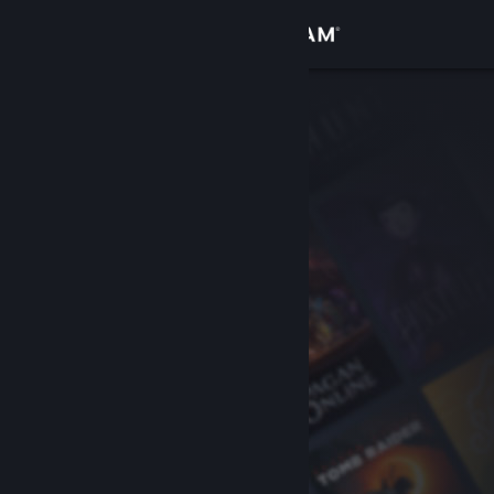
Iniciar sesión
Tienda
Comunidad
Acerca de
Soporte
Cambiar idioma
Descargar Steam Mobile
Ver versión clásica