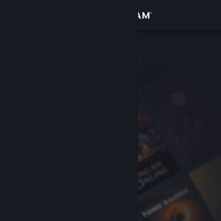
Iniciar sesión
Tienda
Comunidad
Acerca de
Soporte
Cambiar idioma
Descargar Steam Mobile
Ver versión clásica