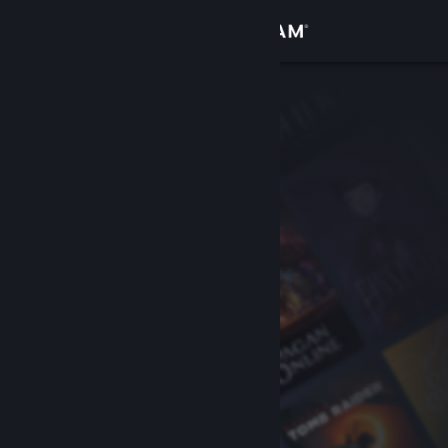
Iniciar sesión
Tienda
Comunidad
Acerca de
Soporte
Cambiar idioma
Descargar Steam Mobile
Ver versión clásica