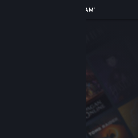
Iniciar sesión
Tienda
Comunidad
Acerca de
Soporte
Cambiar idioma
Descargar Steam Mobile
Ver versión clásica