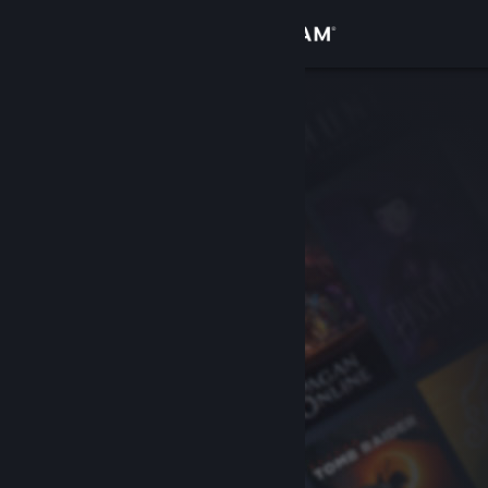
Iniciar sesión
Tienda
Comunidad
Acerca de
Soporte
Cambiar idioma
Descargar Steam Mobile
Ver versión clásica