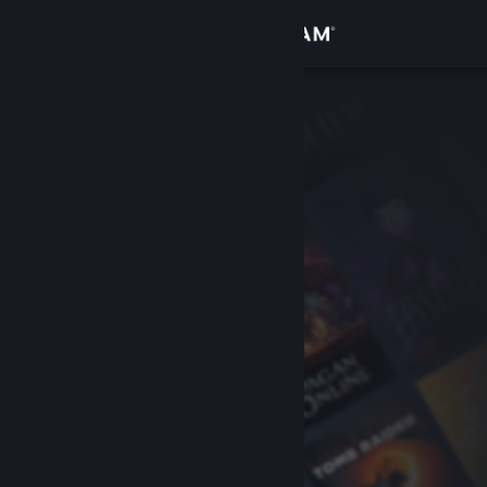
Iniciar sesión
Tienda
Comunidad
Acerca de
Soporte
Cambiar idioma
Descargar Steam Mobile
Ver versión clásica