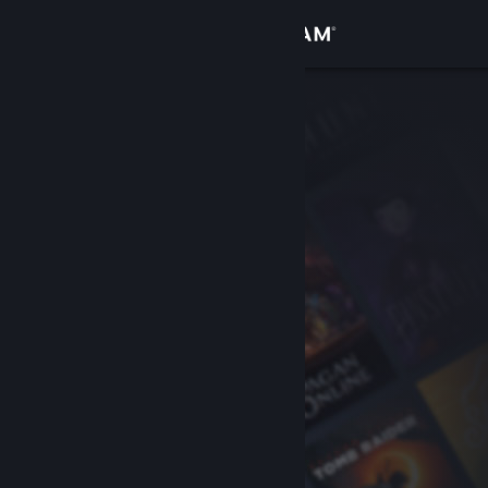
Iniciar sesión
Tienda
Comunidad
Acerca de
Soporte
Cambiar idioma
Descargar Steam Mobile
Ver versión clásica