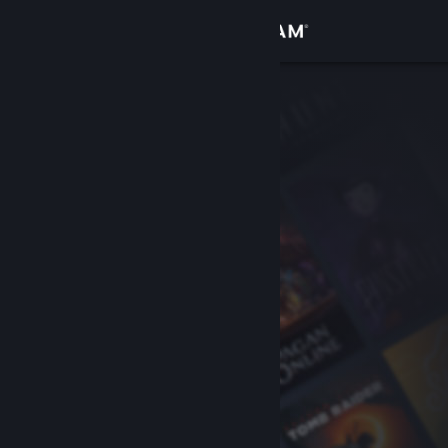
Iniciar sesión
Tienda
Comunidad
Acerca de
Soporte
Cambiar idioma
Descargar Steam Mobile
Ver versión clásica