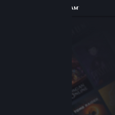
Iniciar sesión
Tienda
Comunidad
Acerca de
Soporte
Cambiar idioma
Descargar Steam Mobile
Ver versión clásica