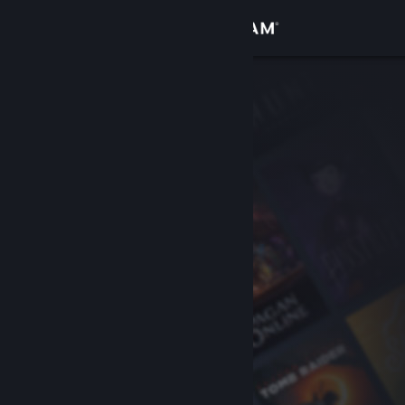
Iniciar sesión
Tienda
Comunidad
Acerca de
Soporte
Cambiar idioma
Descargar Steam Mobile
Ver versión clásica