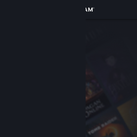
Iniciar sesión
Tienda
Comunidad
Acerca de
Soporte
Cambiar idioma
Descargar Steam Mobile
Ver versión clásica