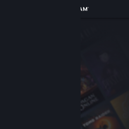
Iniciar sesión
Tienda
Comunidad
Acerca de
Soporte
Cambiar idioma
Descargar Steam Mobile
Ver versión clásica