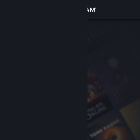
Iniciar sesión
Tienda
Comunidad
Acerca de
Soporte
Cambiar idioma
Descargar Steam Mobile
Ver versión clásica