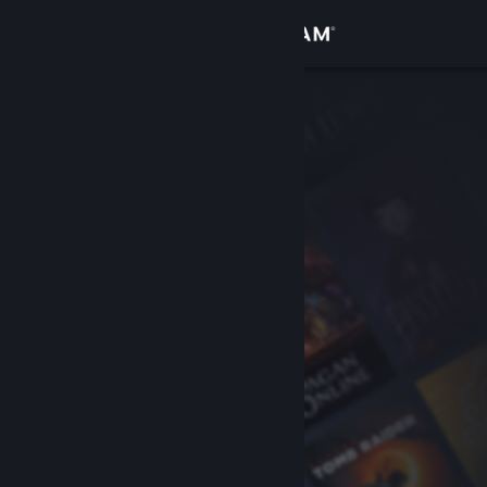
Iniciar sesión
Tienda
Comunidad
Acerca de
Soporte
Cambiar idioma
Descargar Steam Mobile
Ver versión clásica