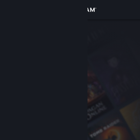
Iniciar sesión
Tienda
Comunidad
Acerca de
Soporte
Cambiar idioma
Descargar Steam Mobile
Ver versión clásica