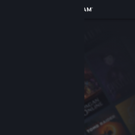
Iniciar sesión
Tienda
Comunidad
Acerca de
Soporte
Cambiar idioma
Descargar Steam Mobile
Ver versión clásica