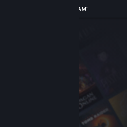
Iniciar sesión
Tienda
Comunidad
Acerca de
Soporte
Cambiar idioma
Descargar Steam Mobile
Ver versión clásica