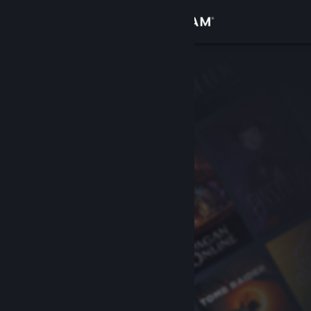
Iniciar sesión
Tienda
Comunidad
Acerca de
Soporte
Cambiar idioma
Descargar Steam Mobile
Ver versión clásica