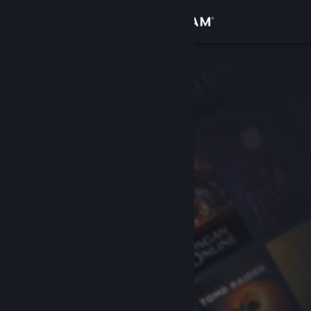
Iniciar sesión
Tienda
Comunidad
Acerca de
Soporte
Cambiar idioma
Descargar Steam Mobile
Ver versión clásica