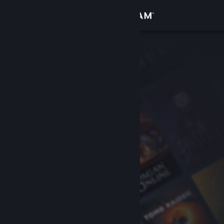
Iniciar sesión
Tienda
Comunidad
Acerca de
Soporte
Cambiar idioma
Descargar Steam Mobile
Ver versión clásica