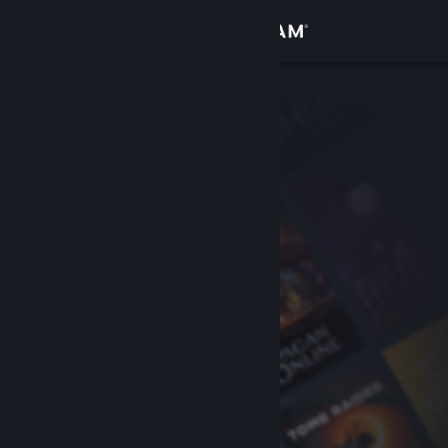
Iniciar sesión
Tienda
Comunidad
Acerca de
Soporte
Cambiar idioma
Descargar Steam Mobile
Ver versión clásica