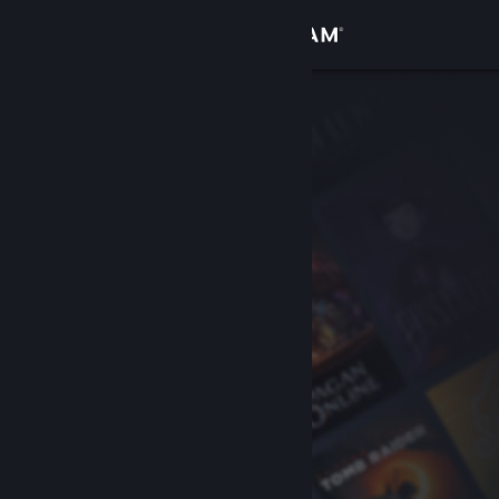
Iniciar sesión
Tienda
Comunidad
Acerca de
Soporte
Cambiar idioma
Descargar Steam Mobile
Ver versión clásica