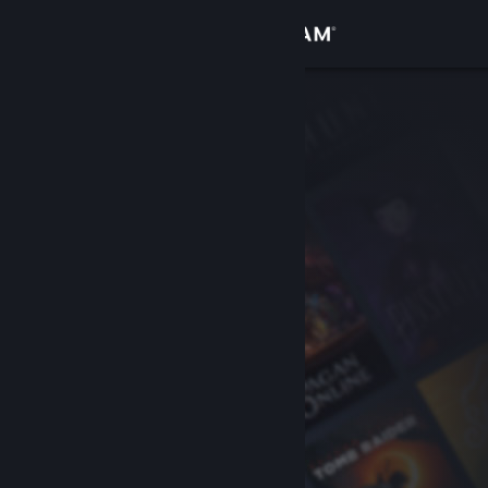
Iniciar sesión
Tienda
Comunidad
Acerca de
Soporte
Cambiar idioma
Descargar Steam Mobile
Ver versión clásica