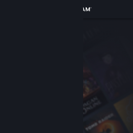
Iniciar sesión
Tienda
Comunidad
Acerca de
Soporte
Cambiar idioma
Descargar Steam Mobile
Ver versión clásica