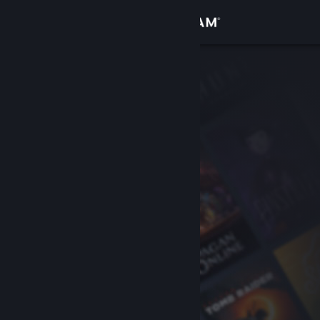
Iniciar sesión
Tienda
Comunidad
Acerca de
Soporte
Cambiar idioma
Descargar Steam Mobile
Ver versión clásica