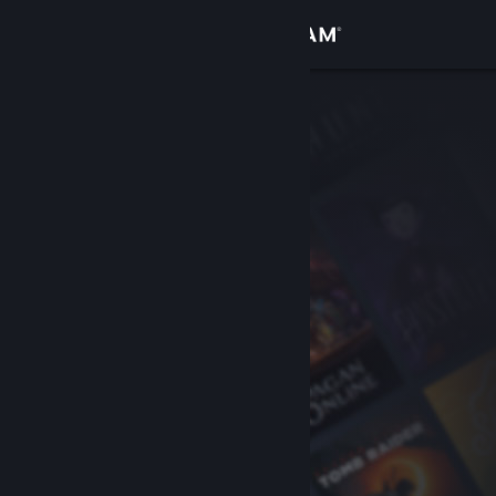
Iniciar sesión
Tienda
Comunidad
Acerca de
Soporte
Cambiar idioma
Descargar Steam Mobile
Ver versión clásica