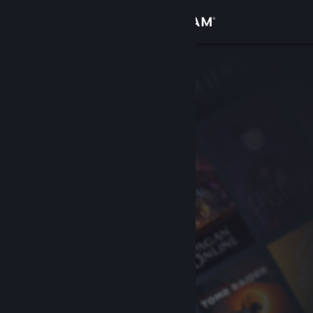
Iniciar sesión
Tienda
Comunidad
Acerca de
Soporte
Cambiar idioma
Descargar Steam Mobile
Ver versión clásica